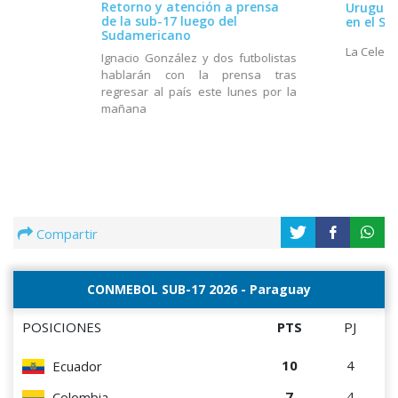
Retorno y atención a prensa
Uruguay 
de la sub-17 luego del
en el S
Sudamericano
La Celest
Ignacio González y dos futbolistas
hablarán con la prensa tras
regresar al país este lunes por la
mañana
Compartir
CONMEBOL SUB-17 2026 - Paraguay
POSICIONES
PTS
PJ
10
4
Ecuador
7
4
Colombia