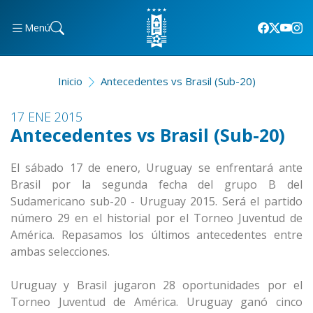
Menú
Inicio
Antecedentes vs Brasil (Sub-20)
17 ENE 2015
Antecedentes vs Brasil (Sub-20)
El sábado 17 de enero, Uruguay se enfrentará ante
Brasil por la segunda fecha del grupo B del
Sudamericano sub-20 - Uruguay 2015. Será el partido
número 29 en el historial por el Torneo Juventud de
América. Repasamos los últimos antecedentes entre
ambas selecciones.
Uruguay y Brasil jugaron 28 oportunidades por el
Torneo Juventud de América. Uruguay ganó cinco