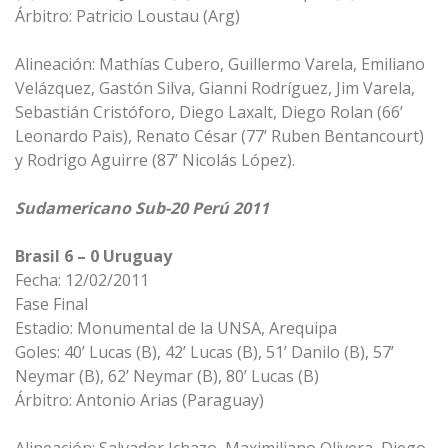
Árbitro: Patricio Loustau (Arg)
Alineación: Mathías Cubero, Guillermo Varela, Emiliano
Velázquez, Gastón Silva, Gianni Rodríguez, Jim Varela,
Sebastián Cristóforo, Diego Laxalt, Diego Rolan (66’
Leonardo Pais), Renato César (77’ Ruben Bentancourt)
y Rodrigo Aguirre (87’ Nicolás López).
Sudamericano Sub-20 Perú 2011
Brasil 6 – 0 Uruguay
Fecha: 12/02/2011
Fase Final
Estadio: Monumental de la UNSA, Arequipa
Goles: 40’ Lucas (B), 42’ Lucas (B), 51’ Danilo (B), 57’
Neymar (B), 62’ Neymar (B), 80’ Lucas (B)
Árbitro: Antonio Arias (Paraguay)