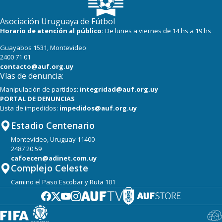
Asociación Uruguaya de Fútbol
Horario de atención al público:
De lunes a viernes de 14 hs a 19 hs
Guayabos 1531, Montevideo
2400 71 01
contacto@auf.org.uy
Vías de denuncia:
Manipulación de partidos:
integridad@auf.org.uy
PORTAL DE DENUNCIAS
Lista de impedidos:
impedidos@auf.org.uy
Estadio Centenario
Montevideo, Uruguay 11400
2487 20 59
cafoecen@adinet.com.uy
Complejo Celeste
Camino el Paso Escobar y Ruta 101