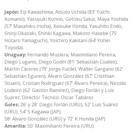
Japón:
Eiji Kawashima, Atsuto Uchida (83’ Yuichi
Komano), Yasuyuki Konno, Gotoku Sakai, Maya Yoshida
(57’ Masahiko Inoha), Keisuke Honda, Yasuhito Endo,
Shinji Okazaki, Shinki Kagawa, Makoto Hasebe (75’
Hotaro Yamaguchi), Yoichiro Kakitani (64’ Yohei
Toyoda).
Uruguay:
Fernando Muslera, Maximiliano Pereira,
Diego Lugano, Diego Godín (81' Sebastián Coates),
Martín Cáceres (79' Jorge Fucile), Walter Gargano (62'
Sebastián Eguren), Álvaro González (67' Cristhian
Stuani), Cristian Rodríguez (67' Álvaro Pereira), Nicolás
Lodeiro (62' Gastón Ramírez), Diego Forlán y Luis
Suárez. Director Técnico: Oscar Tabárez
Goles:
26' y 28' Diego Forlán (URU), 52' Luis Suárez
(URU), 54' S Kagawa (JAP),
58' Álvaro González (URU) y 72' K Honda (JAP)
Amarilla:
50' Maximiliano Pereira (URU)