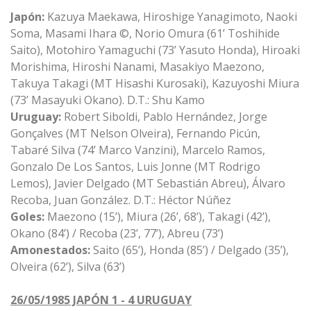
Japón:
Kazuya Maekawa, Hiroshige Yanagimoto, Naoki
Soma, Masami Ihara ©, Norio Omura (61’ Toshihide
Saito), Motohiro Yamaguchi (73’ Yasuto Honda), Hiroaki
Morishima, Hiroshi Nanami, Masakiyo Maezono,
Takuya Takagi (MT Hisashi Kurosaki), Kazuyoshi Miura
(73’ Masayuki Okano). D.T.: Shu Kamo
Uruguay:
Robert Siboldi, Pablo Hernández, Jorge
Gonçalves (MT Nelson Olveira), Fernando Picún,
Tabaré Silva (74’ Marco Vanzini), Marcelo Ramos,
Gonzalo De Los Santos, Luis Jonne (MT Rodrigo
Lemos), Javier Delgado (MT Sebastián Abreu), Álvaro
Recoba, Juan González. D.T.: Héctor Núñez
Goles:
Maezono (15’), Miura (26’, 68’), Takagi (42’),
Okano (84’) / Recoba (23’, 77’), Abreu (73’)
Amonestados:
Saito (65’), Honda (85’) / Delgado (35’),
Olveira (62’), Silva (63’)
26/05/1985 JAPÓN 1 - 4 URUGUAY