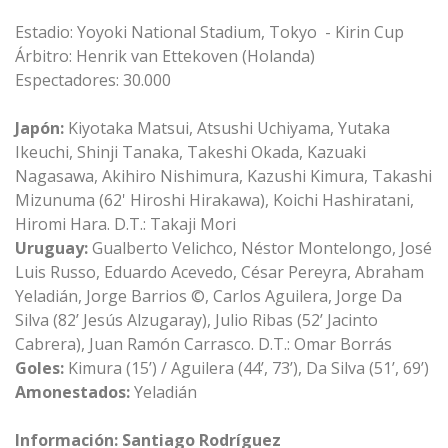
Estadio: Yoyoki National Stadium, Tokyo - Kirin Cup
Árbitro: Henrik van Ettekoven (Holanda)
Espectadores: 30.000
Japón:
Kiyotaka Matsui, Atsushi Uchiyama, Yutaka
Ikeuchi, Shinji Tanaka, Takeshi Okada, Kazuaki
Nagasawa, Akihiro Nishimura, Kazushi Kimura, Takashi
Mizunuma (62' Hiroshi Hirakawa), Koichi Hashiratani,
Hiromi Hara. D.T.: Takaji Mori
Uruguay:
Gualberto Velichco, Néstor Montelongo, José
Luis Russo, Eduardo Acevedo, César Pereyra, Abraham
Yeladián, Jorge Barrios ©, Carlos Aguilera, Jorge Da
Silva (82’ Jesús Alzugaray), Julio Ribas (52’ Jacinto
Cabrera), Juan Ramón Carrasco. D.T.: Omar Borrás
Goles:
Kimura (15’) / Aguilera (44’, 73’), Da Silva (51’, 69’)
Amonestados:
Yeladián
Información: Santiago Rodríguez