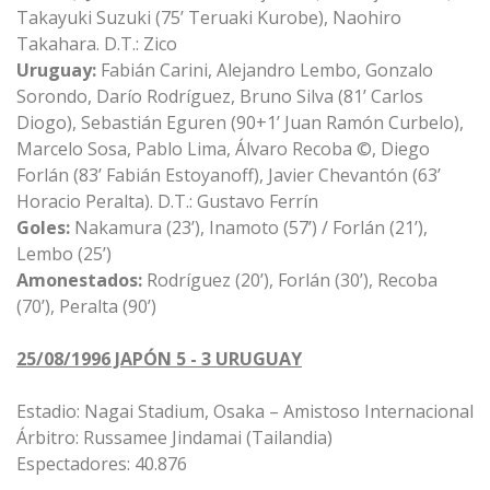
Takayuki Suzuki (75’ Teruaki Kurobe), Naohiro
Takahara. D.T.: Zico
Uruguay:
Fabián Carini, Alejandro Lembo, Gonzalo
Sorondo, Darío Rodríguez, Bruno Silva (81’ Carlos
Diogo), Sebastián Eguren (90+1’ Juan Ramón Curbelo),
Marcelo Sosa, Pablo Lima, Álvaro Recoba ©, Diego
Forlán (83’ Fabián Estoyanoff), Javier Chevantón (63’
Horacio Peralta). D.T.: Gustavo Ferrín
Goles:
Nakamura (23’), Inamoto (57’) / Forlán (21’),
Lembo (25’)
Amonestados:
Rodríguez (20’), Forlán (30’), Recoba
(70’), Peralta (90’)
25/08/1996 JAPÓN 5 - 3 URUGUAY
Estadio: Nagai Stadium, Osaka – Amistoso Internacional
Árbitro: Russamee Jindamai (Tailandia)
Espectadores: 40.876