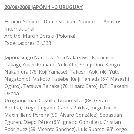
20/08/2008 JAPÓN 1 - 3 URUGUAY
Estadio: Sapporo Dome Stadium, Sapporo – Amistoso
Internacional
Árbitro: Marcin Borski (Polonia)
Espectadores: 31.333
Japón:
Seigo Narazaki, Yuji Nakazawa, Kazumichi
Takagi, Yuichi Komano, Yuki Abe, Shinji Ono, Kengo
Nakamura (76' Koji Yamase), Takeshi Aoki (46' Yuto
Nagatomo), Makoto Hasebe, Keiji Tamada (67' Masashi
Oguro), Tatsuya Tanaka (76' Hisato Sato). D.T.: Takeshi
Okada.
Uruguay:
Juan Castillo, Bruno Silva (88' Gerardo
Alcoba), Diego Lugano, Carlos Valdez, Jorge Fucile,
Maximiliano Pereira (59' Álvaro González), Sebastián
Eguren, Diego Pérez (68' Ignacio González), Cristian
Rodríguez (59' Vicente Sánchez), Luis Suárez (83' Jorge