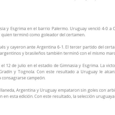
sia y Esgrima en el barrio Palermo. Uruguay venció 4-0 a C
n, quien terminó como goleador del certamen.
ués y cayeron ante Argentina 6-1. El tercer partido del cer
re argentinos y brasileños también terminó con el mismo mar
l 12 de julio en el estadio de Gimnasia y Esgrima. La victo
Gradín y Tognola. Con este resultado a Uruguay le alca
ra consagrarse campeón.
vellaneda, Argentina y Uruguay empataron sin goles con arbi
ón en esta edición. Con este resultado, la selección uruguay