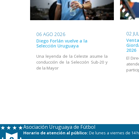
02 JU
06 AGO 2026
Venta
Diego Forlán vuelve a la
Giord
Selección Uruguaya
2026
Una leyenda de la Celeste asume la
El Dir
conducción de la Selección Sub-20 y
aten
de la Mayor
partic
Asociación Uruguaya de Fútbol
Horario de atención al público:
De lunes a viernes de 14 h