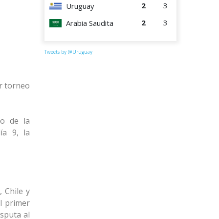
2
3
Uruguay
2
3
Arabia Saudita
Tweets by @Uruguay
r torneo
io de la
ía 9, la
 Chile y
l primer
sputa al