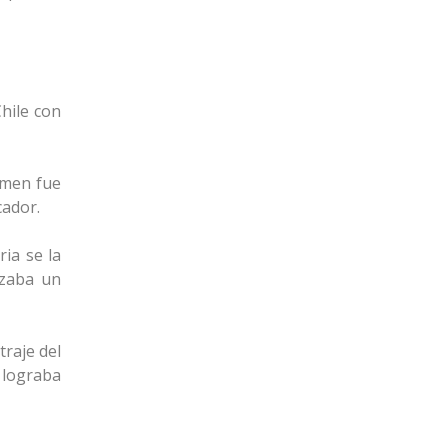
hile con
tamen fue
cador.
ria se la
nzaba un
traje del
a lograba