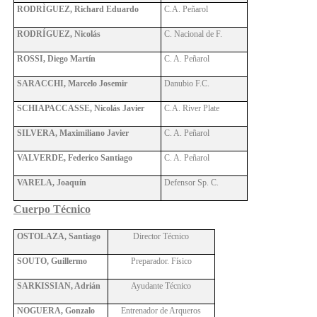
RODRÌGUEZ, Richard Eduardo
C.A. Peñarol
RODRÍGUEZ, Nicolás
C. Nacional de F.
ROSSI, Diego Martín
C. A. Peñarol
SARACCHI, Marcelo Josemir
Danubio F.C.
SCHIAPACCASSE, Nicolás Javier
C.A. River Plate
SILVERA, Maximiliano Javier
C. A. Peñarol
VALVERDE, Federico Santiago
C. A. Peñarol
VARELA, Joaquín
Defensor Sp. C.
Cuerpo Técnico
OSTOLAZA, Santiago
Director Técnico
SOUTO, Guillermo
Preparador. Físico
SARKISSIAN, Adrián
Ayudante Técnico
NOGUERA, Gonzalo
Entrenador de Arqueros