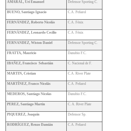
AMARAL, Uri Emanuel
Defensor Sporting C.
BUENO, Santiago Ignacio
C.A. Peñarol
FERNÁNDEZ, Roberto Nicolás
C.A. Fénix
FERNÀNDEZ, Leonardo Cecilio
C.A. Fénix
FERNANDEZ, Wiston Daniel
Defensor Sporting C.
FRATTA, Mauricio
Danubio F.C.
IBAÑEZ, Francisco Sebastián
C. Nacional de F.
MARTIN, Cristian
C.A. River Plate
MARTÍNEZ, Franco Nicolás
C.A. Peñarol
MEDEROS, Santiago Nicolas
Danubio F.C.
PEREZ, Santiago Martin
C. A. River Plate
PIQUEREZ, Joaquín
Defensor Sp.
RODRÍGUEZ, Renzo Damián
C.A. Peñarol