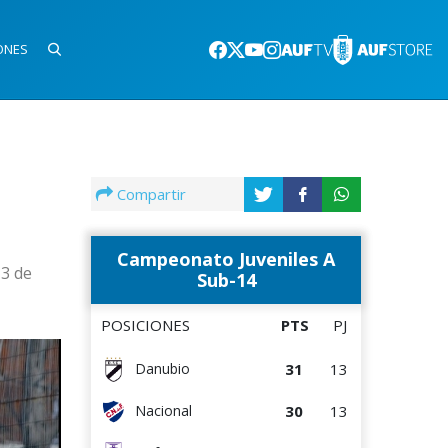
ONES
Compartir
Campeonato Juveniles A
13 de
Sub-14
POSICIONES
PTS
PJ
31
13
Danubio
30
13
Nacional