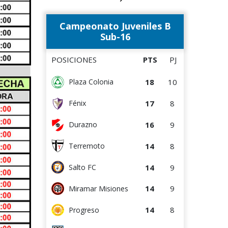
9
3
DEPORTIVO LSM
0
0
Canadian
Campeonato Juveniles B
8
5
Colón
0
4
Deportivo CEM
Sub-16
8
10
Cerrito
POSICIONES
PTS
PJ
7
4
Cerro Largo
18
10
Plaza Colonia
7
8
Tacuarembó
17
8
Fénix
6
3
Cerro
16
9
Durazno
Estudiantes del
6
8
Plata
14
8
Terremoto
5
3
Villa Teresa
14
9
Salto FC
4
5
Central Español
14
9
Miramar Misiones
4
8
La Luz
14
8
Progreso
Atenas de San
2
8