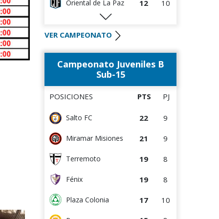
Carlos
12
10
Oriental de La Paz
1
4
Liffa
11
8
La Luz
0
0
Rampla Juniors
VER CAMPEONATO
10
4
Cerro Largo
0
0
Canadian
Campeonato Juveniles B
10
10
Cerrito
0
4
Deportivo CEM
Sub-15
10
10
Tacuarembó
POSICIONES
PTS
PJ
9
3
Cerro
22
9
Salto FC
9
4
Colón
21
9
Miramar Misiones
Estudiantes del
8
9
Plata
19
8
Terremoto
7
4
Central Español
19
8
Fénix
4
3
DEPORTIVO LSM
17
10
Plaza Colonia
4
4
Artigas