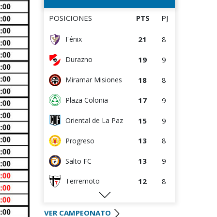
8
7
La Luz
POSICIONES
PTS
PJ
7
5
Cerro Largo
21
8
Fénix
7
8
Tacuarembó
19
9
Durazno
6
3
DEPORTIVO LSM
18
8
Miramar Misiones
5
8
Salto FC
17
9
Plaza Colonia
4
3
Cerro
15
9
Oriental de La Paz
Estudiantes del
4
8
Plata
13
8
Progreso
Atenas de San
2
8
Carlos
13
9
Salto FC
1
4
Central Español
12
8
Terremoto
1
5
Liffa
10
5
Artigas
0
0
Rampla Juniors
VER CAMPEONATO