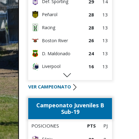
29
14
Def. Sporting
28
13
Peñarol
28
13
Racing
26
13
Boston River
24
13
D. Maldonado
16
13
Liverpool
15
13
M.C. Torque
VER CAMPEONATO
15
13
River Plate
Campeonato Juveniles B
14
14
Paysandú FC
Sub-19
12
13
Albion
POSICIONES
PTS
PJ
10
13
Wanderers