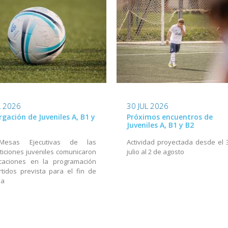
L 2026
30 JUL 2026
rgación de Juveniles A, B1 y
Próximos encuentros de
Juveniles A, B1 y B2
Mesas Ejecutivas de las
Actividad proyectada desde el 
iciones juveniles comunicaron
julio al 2 de agosto
icaciones en la programación
tidos prevista para el fin de
na