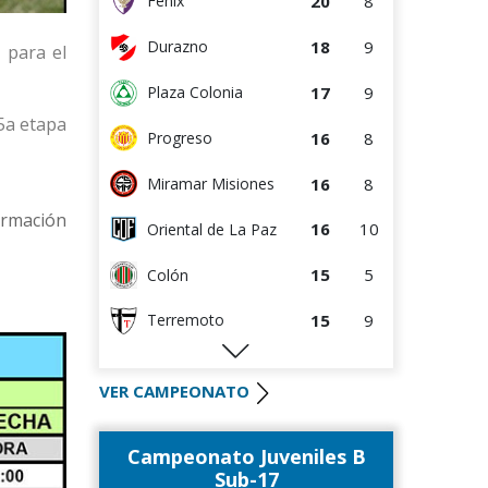
20
8
Fénix
8
13
Rentistas
18
9
Durazno
 para el
5
13
Bella Vista
17
9
Plaza Colonia
4
13
Juventud
 5a etapa
16
8
Progreso
16
8
Miramar Misiones
ormación
16
10
Oriental de La Paz
15
5
Colón
15
9
Terremoto
12
5
Artigas
VER CAMPEONATO
10
10
Cerrito
Campeonato Juveniles B
9
4
Villa Teresa
Sub-17