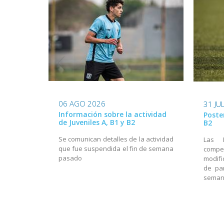
06 AGO 2026
31 JU
Información sobre la actividad
Poste
de Juveniles A, B1 y B2
B2
Se comunican detalles de la actividad
Las 
que fue suspendida el fin de semana
compet
pasado
modif
de par
sema