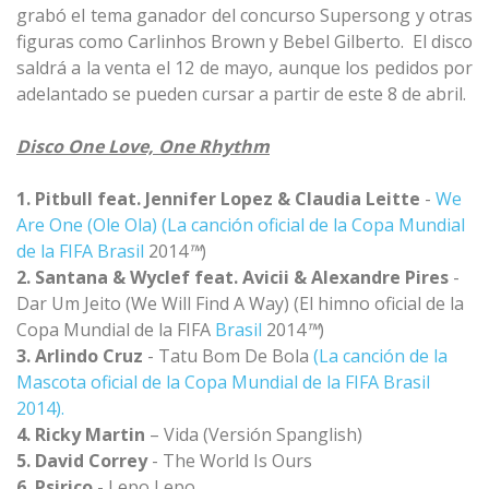
grabó el tema ganador del concurso Supersong y otras
figuras como Carlinhos Brown y Bebel Gilberto. El disco
saldrá a la venta el 12 de mayo, aunque los pedidos por
adelantado se pueden cursar a partir de este 8 de abril.
Disco One Love, One Rhythm
1. Pitbull
feat. Jennifer Lopez & Claudia Leitte
-
We
Are One (Ole Ola) (La canción oficial de la Copa Mundial
de la FIFA
Brasil
2014
™
)
2. Santana & Wyclef feat. Avicii & Alexandre Pires
-
Dar Um Jeito (We Will Find A Way) (El himno oficial de la
Copa Mundial de la FIFA
Brasil
2014
™
)
3. Arlindo Cruz
- Tatu Bom De Bola
(La canción de la
Mascota oficial de la Copa Mundial de la FIFA Brasil
2014).
4. Ricky Martin
– Vida (Versión Spanglish)
5. David Correy
- The World Is Ours
6. Psirico
- Lepo Lepo