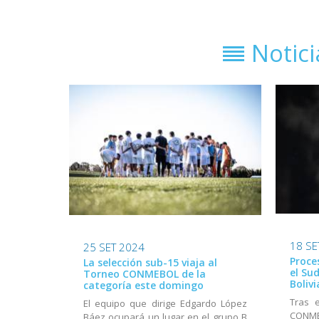
Notic
18 SE
25 SET 2024
Proce
La selección sub-15 viaja al
el Su
Torneo CONMEBOL de la
Bolivi
categoría este domingo
Tras 
El equipo que dirige Edgardo López
CONME
Báez ocupará un lugar en el grupo B