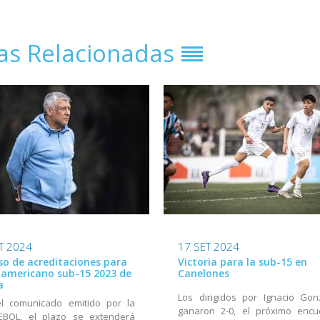
ias Relacionadas
T 2024
17 SET 2024
so de acreditaciones para
Victoria para la sub-15 en
damericano sub-15 2023 de
Canelones
a
Los dirigidos por Ignacio Gon
el comunicado emitido por la
ganaron 2-0, el próximo encu
BOL, el plazo se extenderá