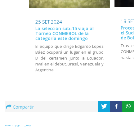
18 SET 
25 SET 2024
Proceso 
La selección sub-15 viaja al
el Suda
Torneo CONMEBOL de la
de Boliv
categoría este domingo
Tras el 
El equipo que dirige Edgardo López
CONMEBOL
Báez ocupará un lugar en el grupo
hasta el 
B del certamen junto a Ecuador,
rival en el debut, Brasil, Venezuela y
Argentina
Compartir
Tweets by @Uruguay