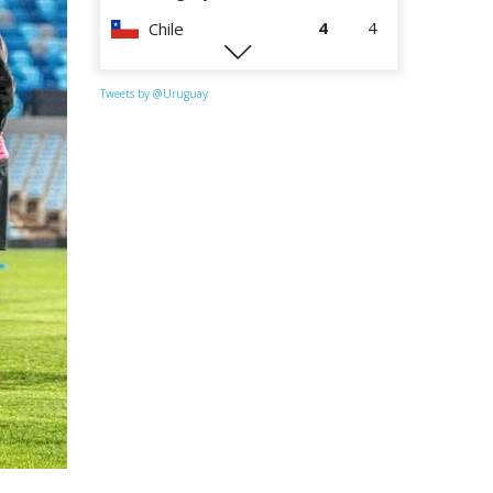
4
4
Chile
1
4
Paraguay
Tweets by @Uruguay