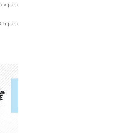
o y para
0 h para