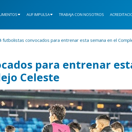
UMENTOS
AUF IMPULSA
TRABAJA CON NOSOTROS
ACREDITACI
4 futbolistas convocados para entrenar esta semana en el Compl
ocados para entrenar est
ejo Celeste