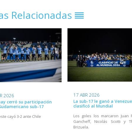
ias Relacionadas
17 ABR 2026
R 2026
La sub-17 le ganó a Venezue
ay cerró su participación
clasificó al Mundial
 Sudamericano sub-17
Los goles los marcaron Juan 
este cayó 3-2 ante Chile
Gancheff, Nicolás Scotti y T
Brizuela.