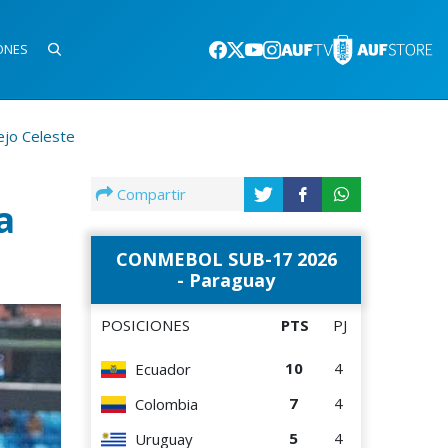
ONES
ejo Celeste
Compartir
a
CONMEBOL SUB-17 2026
- Paraguay
POSICIONES
PTS
PJ
10
4
Ecuador
7
4
Colombia
5
4
Uruguay