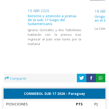
19 ABR 2026
18 ABR 
Retorno y atención a prensa
Uruguay 
de la sub-17 luego del
en el S
Sudamericano
La Celest
Ignacio González y dos futbolistas
hablarán con la prensa tras
regresar al país este lunes por la
mañana
Compartir
CONMEBOL SUB-17 2026 - Paraguay
POSICIONES
PTS
PJ