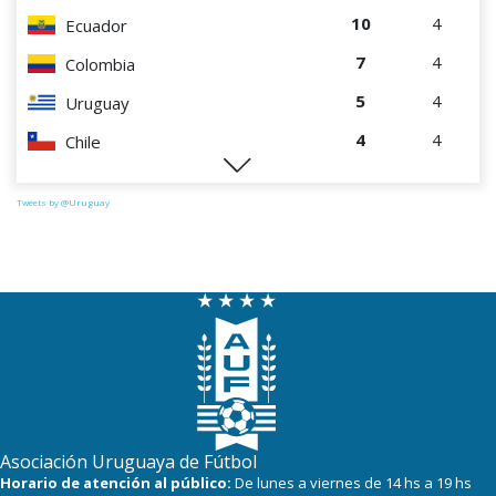
10
4
Ecuador
7
4
Colombia
5
4
Uruguay
4
4
Chile
1
4
Paraguay
Tweets by @Uruguay
Asociación Uruguaya de Fútbol
Horario de atención al público:
De lunes a viernes de 14 hs a 19 hs