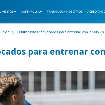
UMENTOS
AUF IMPULSA
TRABAJA CON NOSOTROS
ACREDITACI
Inicio
30 futbolistas convocados para entrenar con la Sub-20
ocados para entrenar con