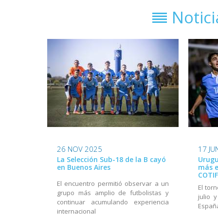
Notic
26 NOV 2025
17 JU
La Selección Sub-18 de la B cayó
Urugu
en Buenos Aires
más e
COTIF
El encuentro permitió observar a un
El tor
grupo más amplio de futbolistas y
julio 
continuar acumulando experiencia
Españ
internacional