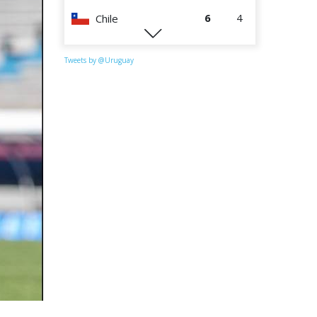
6
4
Chile
0
4
Perú
Tweets by @Uruguay