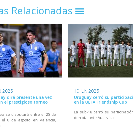
ias Relacionadas
N 2025
10 JUN 2025
ay dirá presente una vez
Uruguay cerró su participac
n el prestigioso torneo
en la UEFA Friendship Cup
La sub-18 cerró su participació
neo se disputará entre el 28 de
derrota ante Australia
y el 8 de agosto en Valencia,
a