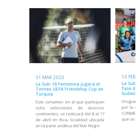
10 FEB 
31 MAR 2026
La Sub-2
La Sub-18 Femenina jugará el
fase de 
Torneo UEFA Friendship Cup en
Sudame
Turquía
Uruguay 
Este certamen en el que participan
por la cu
ocho selecciones de diversos
CONMEBOL
continentes, se realizará del 8 al 17
que se d
de abril en Riva, localidad ubicada
en la parte asiática del Mar Negro