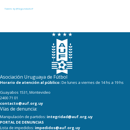
21
18
Uruguay Montevideo
Tweets by @SegundaAUF
18
18
Miramar Misiones
17
17
Paysandú FC
17
17
Tacuarembó
Asociación Uruguaya de Fútbol
Horario de atención al público:
De lunes a viernes de 14 hs a 19 hs
Guayabos 1531, Montevideo
2400 71 01
contacto@auf.org.uy
Vías de denuncia:
Manipulación de partidos:
integridad@auf.org.uy
PORTAL DE DENUNCIAS
Lista de impedidos:
impedidos@auf.org.uy