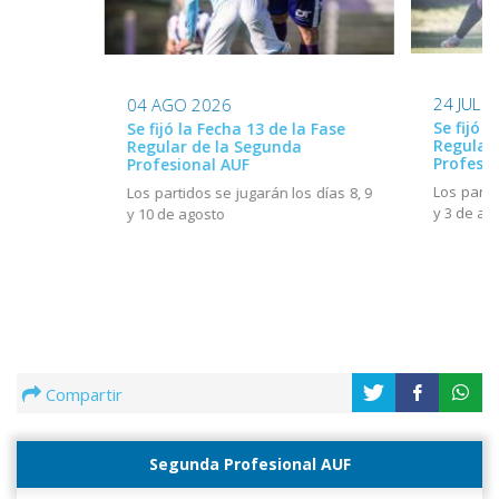
24 JUL 
04 AGO 2026
Se fijó l
Se fijó la Fecha 13 de la Fase
Regular
Regular de la Segunda
Profesio
Profesional AUF
Los parti
Los partidos se jugarán los días 8, 9
y 3 de ag
y 10 de agosto
Compartir
Segunda Profesional AUF