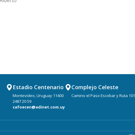
 Alberto
Estadio Centenario
Complejo Celeste
Montevideo, Uruguay 11400
Camino el Paso Escobar y Ruta 101
2487 20 59
cafoecen@adinet.com.uy