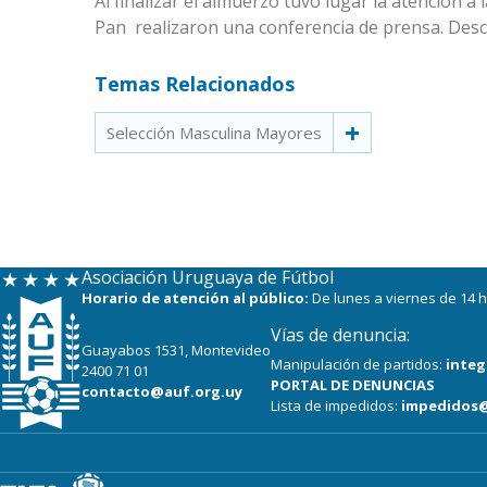
Al finalizar el almuerzo tuvo lugar la atención 
Pan realizaron una conferencia de prensa. Desc
Temas Relacionados
Selección Masculina Mayores
Asociación Uruguaya de Fútbol
Horario de atención al público:
De lunes a viernes de 14 h
Vías de denuncia:
Guayabos 1531, Montevideo
Manipulación de partidos:
integ
2400 71 01
PORTAL DE DENUNCIAS
contacto@auf.org.uy
Lista de impedidos:
impedidos@