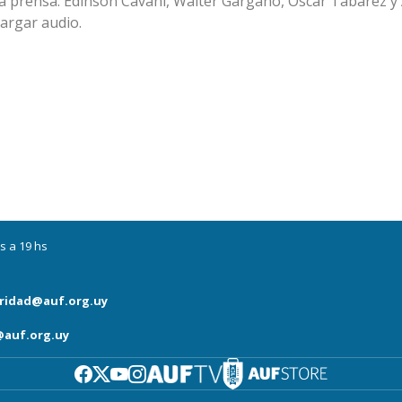
a la prensa. Edinson Cavani, Walter Gargano, Oscar Tabárez y
argar audio.
s a 19 hs
ridad@auf.org.uy
auf.org.uy