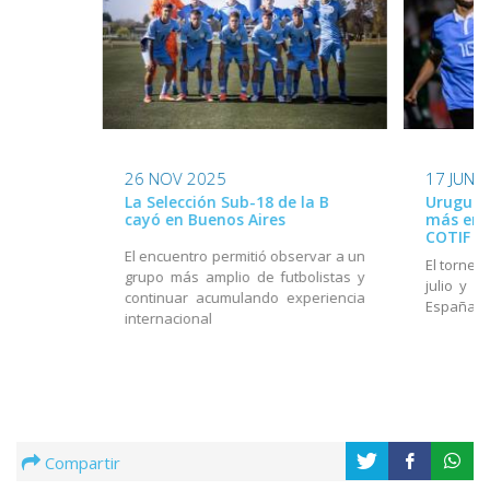
26 NOV 2025
17 JUN 
La Selección Sub-18 de la B
Uruguay
cayó en Buenos Aires
más en e
COTIF
El encuentro permitió observar a un
El torneo
grupo más amplio de futbolistas y
julio y e
continuar acumulando experiencia
España
internacional
Compartir