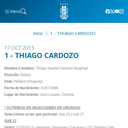
Menú
Inicio
1 - THIAGO CARDOZO
17 OCT 2013
1 - THIAGO CARDOZO
Nombre Completo:
Thiago Gastón Cardozo Brugman
Posición:
Golero
Club:
Peñarol (Uruguay)
Fecha de Nacimiento:
31/07/1996
Lugar de Nacimiento:
Juan Lacaze, Colonia
* ACTIVIDAD EN SELECCIONES DE URUGUAY
Selecciones en las que participó:
Sub 15 y sub 17
SUB 17
Debut:
31/05/2012– Amistoso: Paraguay 1 Uruguay 1 DT: Fabián Coito