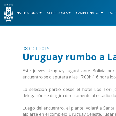
INSTITUCIONAL
SELECCIONES
CAMPEONATOS
DOC
08 OCT 2015
Uruguay rumbo a La
Este jueves Uruguay jugará ante Bolivia por 
encuentro se disputará a las 17:00h (16 hora loc
La selección partió desde el hotel Los Torr
delegación se dirigirá directamente al estadio do
Luego del encuentro, el plantel volará a Santa
alojarse en el complejo Uruguay Celeste, lugar