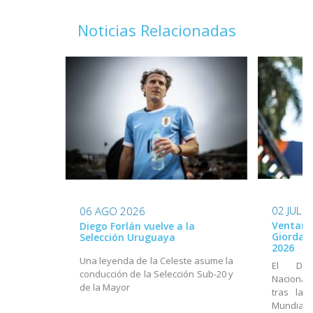
Noticias Relacionadas
02 JUL 
06 AGO 2026
Ventana
Diego Forlán vuelve a la
Giordan
Selección Uruguaya
2026
Una leyenda de la Celeste asume la
El Dir
conducción de la Selección Sub-20 y
Nacional
de la Mayor
tras la 
Mundial