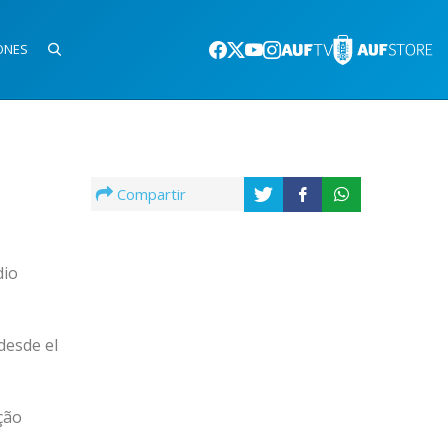
ONES
Compartir
dio
desde el
ção