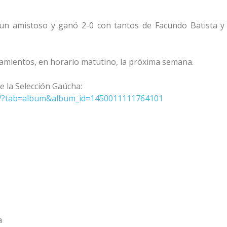
 un amistoso y ganó 2-0 con tantos de Facundo Batista y
namientos, en horario matutino, la próxima semana.
e la Selección Gaúcha:
os/?tab=album&album_id=1450011111764101
a