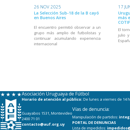
26 NOV 2025
17 JU
La Selección Sub-18 de la B cayó
Urugu
en Buenos Aires
más e
COTIF
El encuentro permitió observar a un
El tor
grupo más amplio de futbolistas y
julio 
continuar acumulando experiencia
Españ
internacional
Asociación Uruguaya de Fútbol
Horario de atención al público:
De lunes a viernes de 14 h
Vías de denuncia:
Guayabos 1531, Montevideo
Manipulación de partidos:
integ
2400 71 01
PORTAL DE DENUNCIAS
contacto@auf.org.uy
Lista de impedidos:
impedidos@