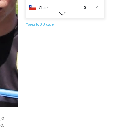
6
4
Chile
0
4
Perú
Tweets by @Uruguay
jo
o.