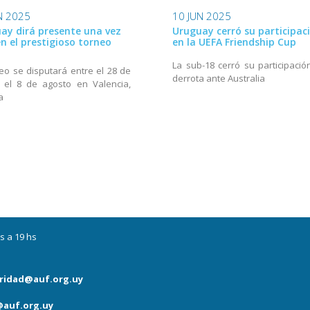
N 2025
10 JUN 2025
ay dirá presente una vez
Uruguay cerró su participac
n el prestigioso torneo
en la UEFA Friendship Cup
La sub-18 cerró su participació
neo se disputará entre el 28 de
derrota ante Australia
y el 8 de agosto en Valencia,
a
s a 19 hs
ridad@auf.org.uy
auf.org.uy