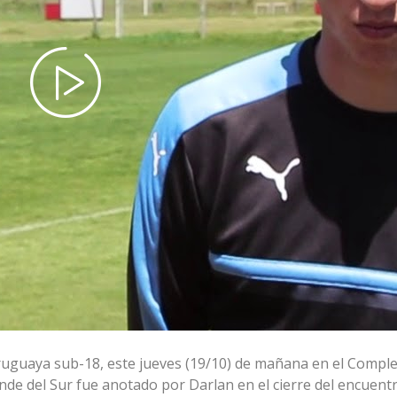
uruguaya sub-18, este jueves (19/10) de mañana en el Comple
nde del Sur fue anotado por Darlan en el cierre del encuentr