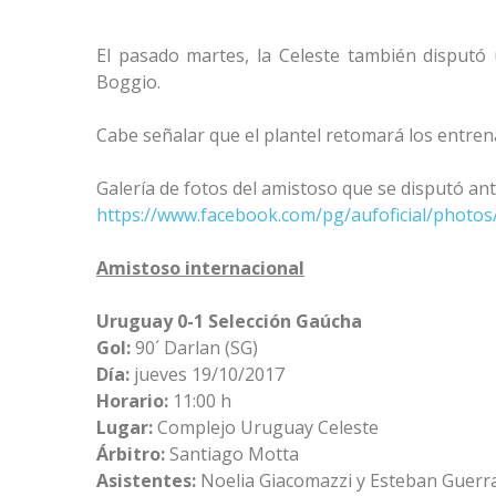
El pasado martes, la Celeste también disputó
Boggio.
Cabe señalar que el plantel retomará los entre
Galería de fotos del amistoso que se disputó ant
https://www.facebook.com/pg/aufoficial/phot
Amistoso internacional
Uruguay 0-1 Selección Gaúcha
Gol:
90´ Darlan (SG)
Día:
jueves 19/10/2017
Horario:
11:00 h
Lugar:
Complejo Uruguay Celeste
Árbitro:
Santiago Motta
Asistentes:
Noelia Giacomazzi y Esteban Guerr