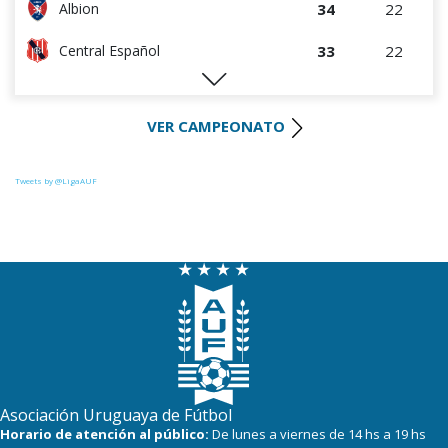
34
22
Albion
33
22
Central Español
29
22
Liverpool
VER CAMPEONATO
29
23
Cerro Largo
27
22
Def. Sporting
Tweets by @LigaAUF
24
23
Juventud
22
22
Danubio
22
22
Boston River
19
22
Cerro
16
22
Progreso
Asociación Uruguaya de Fútbol
Horario de atención al público:
De lunes a viernes de 14 hs a 19 hs