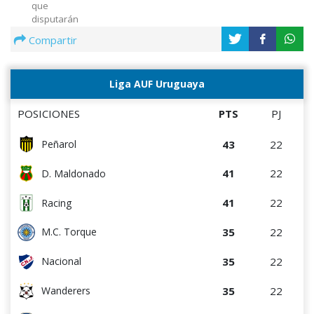
que
disputarán
Peñarol y
Compartir
Wanderers
el miércoles
5 de agosto
Liga AUF Uruguaya
en el Estadio
Centenario
POSICIONES
PTS
PJ
43
22
Peñarol
41
22
D. Maldonado
41
22
Racing
35
22
M.C. Torque
35
22
Nacional
35
22
Wanderers