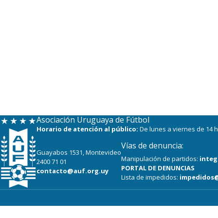
Asociación Uruguaya de Fútbol
Horario de atención al público:
De lunes a viernes de 14 h
Vías de denuncia:
Guayabos 1531, Montevideo
Manipulación de partidos:
integ
2400 71 01
PORTAL DE DENUNCIAS
contacto@auf.org.uy
Lista de impedidos:
impedidos@