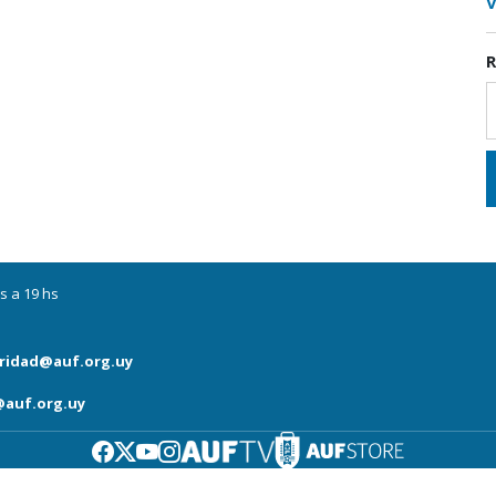
V
R
s a 19 hs
ridad@auf.org.uy
auf.org.uy