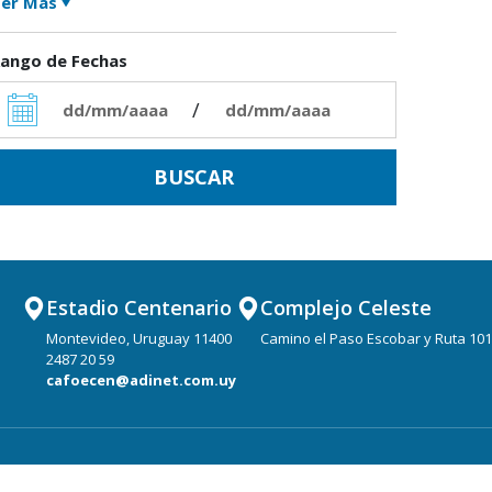
er Más
ango de Fechas
/
Estadio Centenario
Complejo Celeste
Montevideo, Uruguay 11400
Camino el Paso Escobar y Ruta 101
2487 20 59
cafoecen@adinet.com.uy