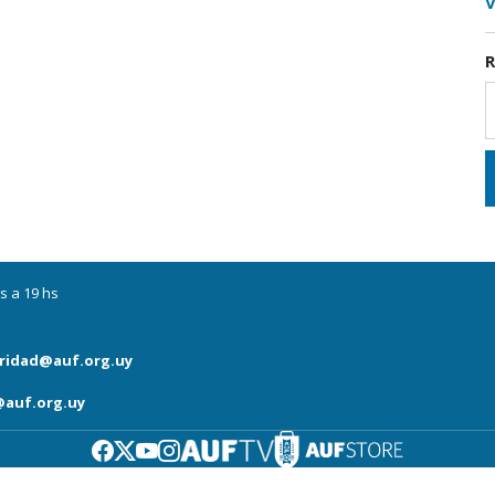
V
R
s a 19 hs
ridad@auf.org.uy
auf.org.uy