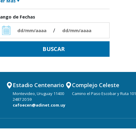
er Más
ango de Fechas
/
Estadio Centenario
Complejo Celeste
Montevideo, Uruguay 11400
Camino el Paso Escobar y Ruta 101
2487 20 59
cafoecen@adinet.com.uy