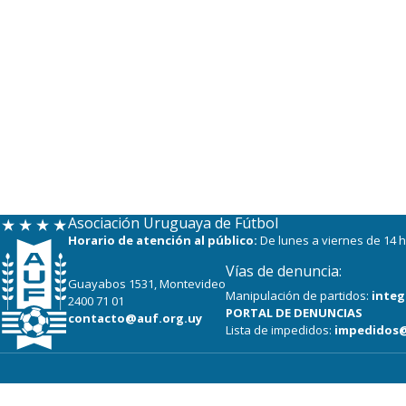
Asociación Uruguaya de Fútbol
Horario de atención al público:
De lunes a viernes de 14 h
Vías de denuncia:
Guayabos 1531, Montevideo
Manipulación de partidos:
integ
2400 71 01
PORTAL DE DENUNCIAS
contacto@auf.org.uy
Lista de impedidos:
impedidos@