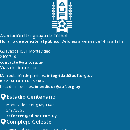
Asociación Uruguaya de Fútbol
Horario de atención al público:
De lunes a viernes de 14 hs a 19 hs
Guayabos 1531, Montevideo
2400 71 01
contacto@auf.org.uy
Vías de denuncia:
Manipulación de partidos:
integridad@auf.org.uy
PORTAL DE DENUNCIAS
Lista de impedidos:
impedidos@auf.org.uy
Estadio Centenario
Montevideo, Uruguay 11400
2487 20 59
cafoecen@adinet.com.uy
Complejo Celeste
Camino el Paso Escobar y Ruta 101