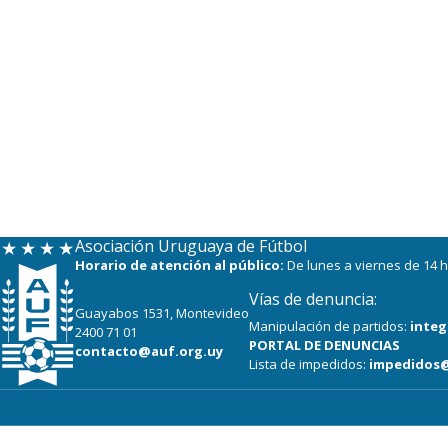
Asociación Uruguaya de Fútbol
Horario de atención al público:
De lunes a viernes de 14 h
Vías de denuncia:
Guayabos 1531, Montevideo
Manipulación de partidos:
integ
2400 71 01
PORTAL DE DENUNCIAS
contacto@auf.org.uy
Lista de impedidos:
impedidos@