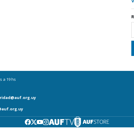
V
R
s a 19 hs
ridad@auf.org.uy
auf.org.uy