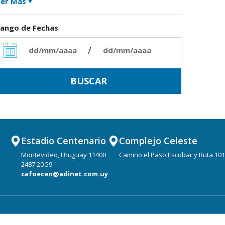
er Más
ango de Fechas
/
Estadio Centenario
Complejo Celeste
Montevideo, Uruguay 11400
Camino el Paso Escobar y Ruta 101
2487 20 59
cafoecen@adinet.com.uy