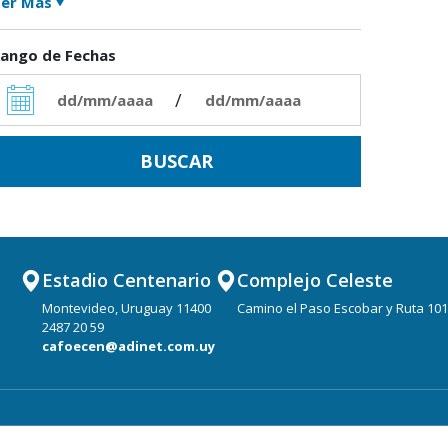
er Más
ango de Fechas
/
Estadio Centenario
Complejo Celeste
Montevideo, Uruguay 11400
Camino el Paso Escobar y Ruta 101
2487 20 59
cafoecen@adinet.com.uy