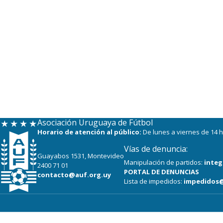
Asociación Uruguaya de Fútbol
Horario de atención al público:
De lunes a viernes de 14 h
Vías de denuncia:
Guayabos 1531, Montevideo
Manipulación de partidos:
integ
2400 71 01
PORTAL DE DENUNCIAS
contacto@auf.org.uy
Lista de impedidos:
impedidos@