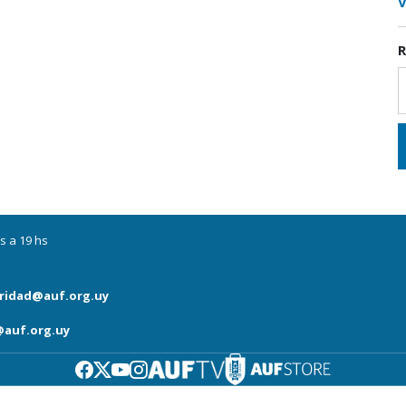
V
R
s a 19 hs
ridad@auf.org.uy
auf.org.uy