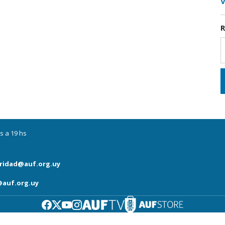
V
R
s a 19 hs
ridad@auf.org.uy
auf.org.uy