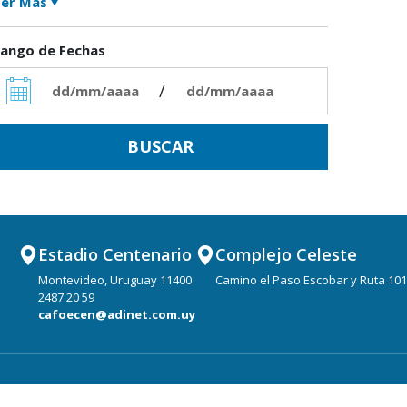
er Más
ango de Fechas
/
Estadio Centenario
Complejo Celeste
Montevideo, Uruguay 11400
Camino el Paso Escobar y Ruta 101
2487 20 59
cafoecen@adinet.com.uy