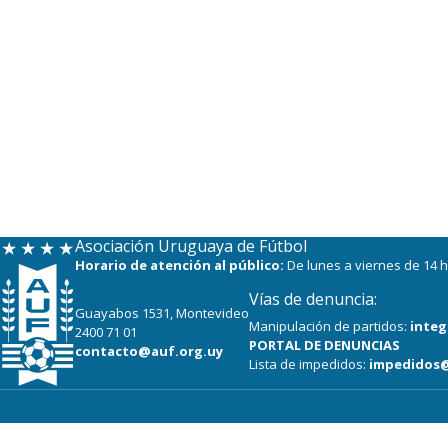
Asociación Uruguaya de Fútbol
Horario de atención al público:
De lunes a viernes de 14 h
Vías de denuncia:
Guayabos 1531, Montevideo
Manipulación de partidos:
integ
2400 71 01
PORTAL DE DENUNCIAS
contacto@auf.org.uy
Lista de impedidos:
impedidos@