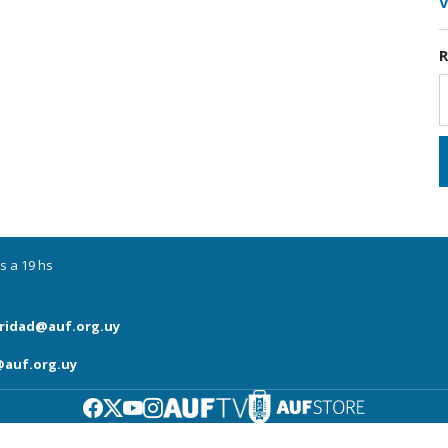
V
R
s a 19 hs
ridad@auf.org.uy
auf.org.uy