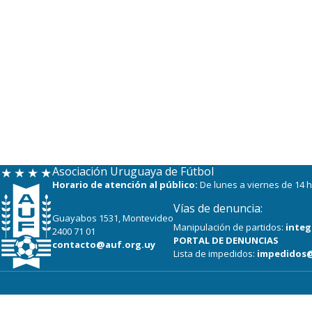
Asociación Uruguaya de Fútbol
Horario de atención al público:
De lunes a viernes de 14 h
Vías de denuncia:
Guayabos 1531, Montevideo
Manipulación de partidos:
integ
2400 71 01
PORTAL DE DENUNCIAS
contacto@auf.org.uy
Lista de impedidos:
impedidos@