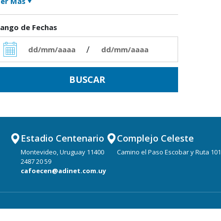
er Más
ango de Fechas
/
Estadio Centenario
Complejo Celeste
Montevideo, Uruguay 11400
Camino el Paso Escobar y Ruta 101
2487 20 59
cafoecen@adinet.com.uy