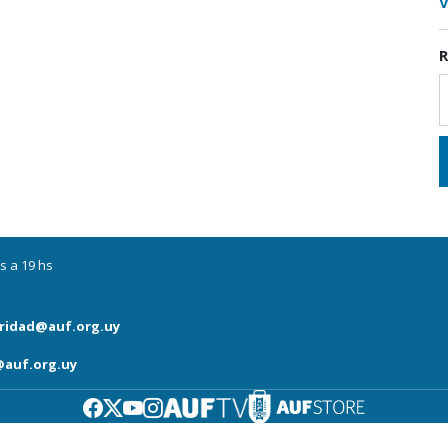
V
R
s a 19 hs
ridad@auf.org.uy
auf.org.uy