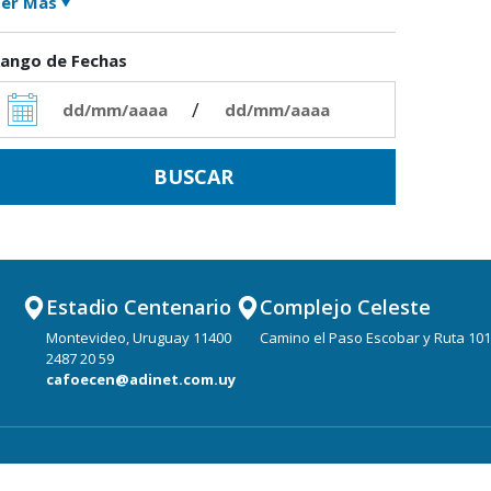
er Más
ango de Fechas
/
Estadio Centenario
Complejo Celeste
Montevideo, Uruguay 11400
Camino el Paso Escobar y Ruta 101
2487 20 59
cafoecen@adinet.com.uy