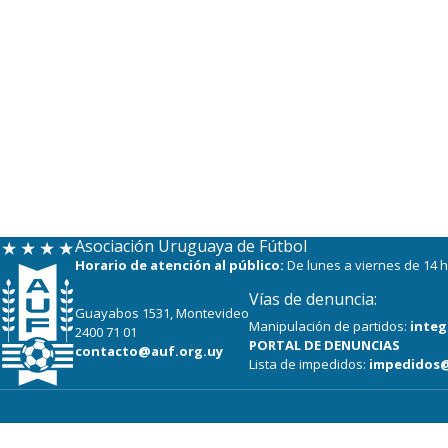
Asociación Uruguaya de Fútbol
Horario de atención al público:
De lunes a viernes de 14 h
Vías de denuncia:
Guayabos 1531, Montevideo
Manipulación de partidos:
integ
2400 71 01
PORTAL DE DENUNCIAS
contacto@auf.org.uy
Lista de impedidos:
impedidos@