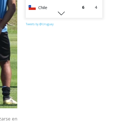
6
4
Chile
0
4
Perú
Tweets by @Uruguay
zarse en