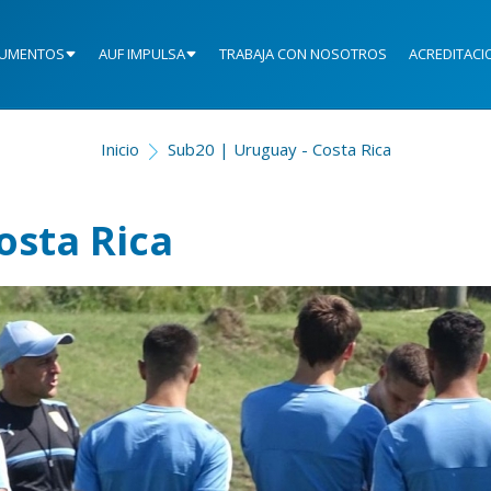
UMENTOS
AUF IMPULSA
TRABAJA CON NOSOTROS
ACREDITACI
Inicio
Sub20 | Uruguay - Costa Rica
osta Rica