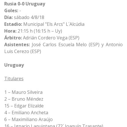
Rusia 0-0 Uruguay
Goles:
-
Día:
sábado 4/8/18
Estadio:
Municipal "Els Arcs" L´Alcúdia
Hora:
21:15 h
(16:15 h – Uy)
Árbitro:
Adrián Cordero Vega (ESP)
Asistentes:
José Carlos Escuela Melo (ESP) y Antonio
Luis Cerezo (ESP)
Uruguay
Titulares
1 – Mauro Silveira
2 – Bruno Méndez
15 – Edgar Elizalde
4 – Emiliano Ancheta
6 – Maximiliano Araújo
16 – Ignacio Laquintana (72´ Joaquín Trasante)