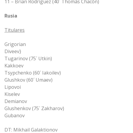
11 – Brian Rodríguez (40´ Thomás Chacón)
Rusia
Titulares
Grigorian
Diveev}
Tugarinov (75´ Utkin)
Kakkoev
Tsypchenko (60´ Iakoilev)
Glushkov (60´ Umaev)
Lipovoi
Kiselev
Demianov
Glushenkov (75´ Zakharov)
Gubanov
DT: Mikhail Galaktionov