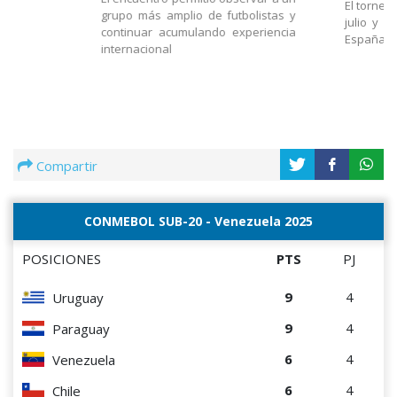
El torneo
grupo más amplio de futbolistas y
julio y e
continuar acumulando experiencia
España
internacional
Compartir
CONMEBOL SUB-20 - Venezuela 2025
POSICIONES
PTS
PJ
9
4
Uruguay
9
4
Paraguay
6
4
Venezuela
6
4
Chile