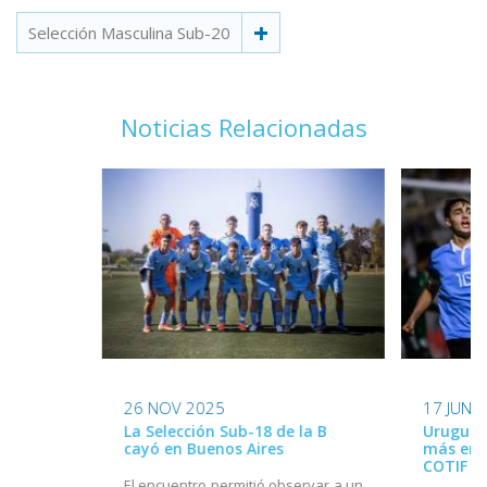
Selección Masculina Sub-20
Noticias Relacionadas
26 NOV 2025
17 JUN 
La Selección Sub-18 de la B
Uruguay
cayó en Buenos Aires
más en e
COTIF
El encuentro permitió observar a un