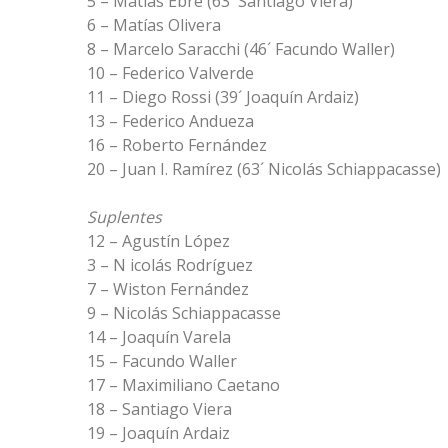
5 – Matías Ebre (63´ Santiago Viera)
6 – Matías Olivera
8 – Marcelo Saracchi (46´ Facundo Waller)
10 – Federico Valverde
11 – Diego Rossi (39´ Joaquín Ardaiz)
13 – Federico Andueza
16 – Roberto Fernández
20 – Juan I. Ramírez (63´ Nicolás Schiappacasse)
Suplentes
12 – Agustín López
3 – N icolás Rodríguez
7 – Wiston Fernández
9 – Nicolás Schiappacasse
14 – Joaquín Varela
15 – Facundo Waller
17 – Maximiliano Caetano
18 – Santiago Viera
19 – Joaquín Ardaiz