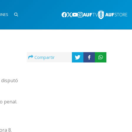
ONES
Compartir
 disputó
o penal.
ora 8.