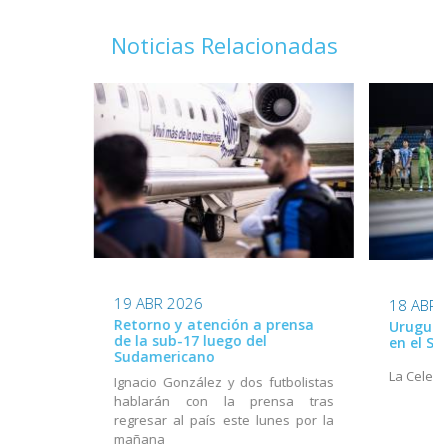
Noticias Relacionadas
19 ABR 2026
18 ABR 
Retorno y atención a prensa
Uruguay 
de la sub-17 luego del
en el S
Sudamericano
La Celest
Ignacio González y dos futbolistas
hablarán con la prensa tras
regresar al país este lunes por la
mañana