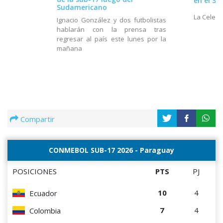
en el S
Sudamericano
La Celest
Ignacio González y dos futbolistas
hablarán con la prensa tras
regresar al país este lunes por la
mañana
Compartir
CONMEBOL SUB-17 2026 - Paraguay
POSICIONES
PTS
PJ
10
4
Ecuador
7
4
Colombia