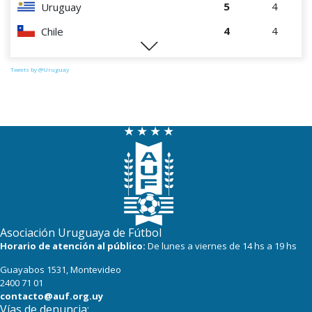
5
4
Uruguay
4
4
Chile
1
4
Paraguay
Tweets by @Uruguay
Asociación Uruguaya de Fútbol
Horario de atención al público:
De lunes a viernes de 14 hs a 19 hs
Guayabos 1531, Montevideo
2400 71 01
contacto@auf.org.uy
Vías de denuncia: