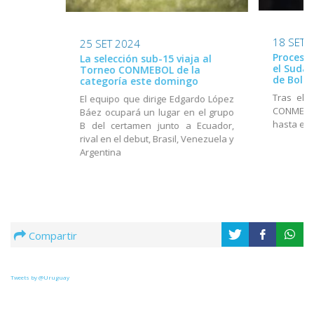
18 SET 
25 SET 2024
Proceso 
La selección sub-15 viaja al
el Suda
Torneo CONMEBOL de la
de Boliv
categoría este domingo
Tras el 
El equipo que dirige Edgardo López
CONMEBOL
Báez ocupará un lugar en el grupo
hasta el 
B del certamen junto a Ecuador,
rival en el debut, Brasil, Venezuela y
Argentina
Compartir
Tweets by @Uruguay