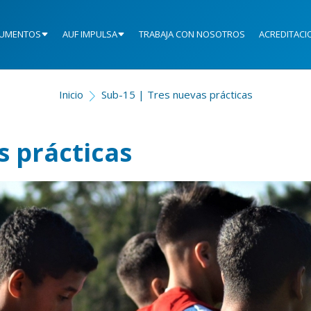
UMENTOS
AUF IMPULSA
TRABAJA CON NOSOTROS
ACREDITACI
Inicio
Sub-15 | Tres nuevas prácticas
s prácticas