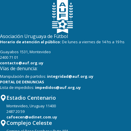
Asociación Uruguaya de Fútbol
Horario de atención al público:
De lunes a viernes de 14 hs a 19 hs
Guayabos 1531, Montevideo
2400 71 01
contacto@auf.org.uy
Vías de denuncia:
Manipulación de partidos:
integridad@auf.org.uy
PORTAL DE DENUNCIAS
Lista de impedidos:
impedidos@auf.org.uy
Estadio Centenario
Montevideo, Uruguay 11400
2487 20 59
cafoecen@adinet.com.uy
Complejo Celeste
Camino el Paso Escobar y Ruta 101