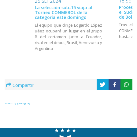
18 SET 
25 SET 2024
Proceso 
La selección sub-15 viaja al
el Suda
Torneo CONMEBOL de la
de Boliv
categoría este domingo
Tras el 
El equipo que dirige Edgardo López
CONMEBOL
Báez ocupará un lugar en el grupo
hasta el 
B del certamen junto a Ecuador,
rival en el debut, Brasil, Venezuela y
Argentina
Compartir
Tweets by @Uruguay