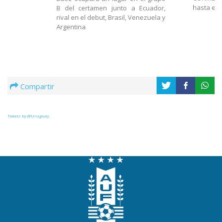
hasta el 
B del certamen junto a Ecuador,
rival en el debut, Brasil, Venezuela y
Argentina
Compartir
Tweets by @Uruguay