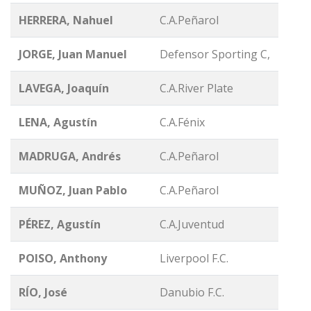
HERRERA, Nahuel
C.A.Peñarol
JORGE, Juan Manuel
Defensor Sporting C,
LAVEGA, Joaquín
C.A.River Plate
LENA, Agustín
C.A.Fénix
MADRUGA, Andrés
C.A.Peñarol
MUÑOZ, Juan Pablo
C.A.Peñarol
PÉREZ, Agustín
C.A.Juventud
POISO, Anthony
Liverpool F.C.
RÍO, José
Danubio F.C.