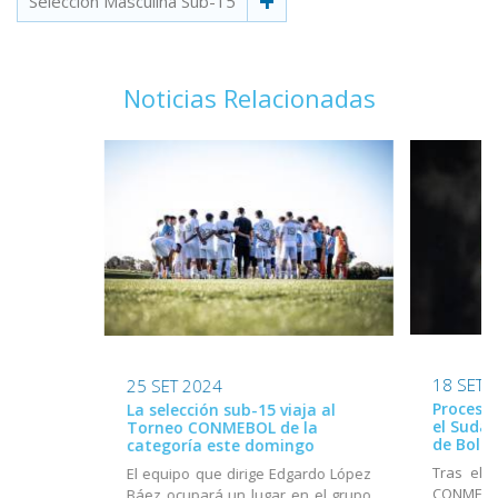
Selección Masculina Sub-15
Noticias Relacionadas
18 SET 
25 SET 2024
Proceso 
La selección sub-15 viaja al
el Suda
Torneo CONMEBOL de la
de Boliv
categoría este domingo
Tras el 
El equipo que dirige Edgardo López
CONMEBOL
Báez ocupará un lugar en el grupo