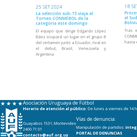
18 SE
25 SET 2024
Proce
La selección sub-15 viaja al
el Su
Torneo CONMEBOL de la
Bolivi
categoría este domingo
Tras 
El equipo que dirige Edgardo López
CONME
Báez ocupará un lugar en el grupo B
hasta 
del certamen junto a Ecuador, rival en
el debut, Brasil, Venezuela y
Argentina
Asociación Uruguaya de Fútbol
Horario de atención al público:
De lunes a viernes de 14 h
Vías de denuncia:
Guayabos 1531, Montevideo
Manipulación de partidos:
integ
2400 71 01
PORTAL DE DENUNCIAS
contacto@auf.org.uy