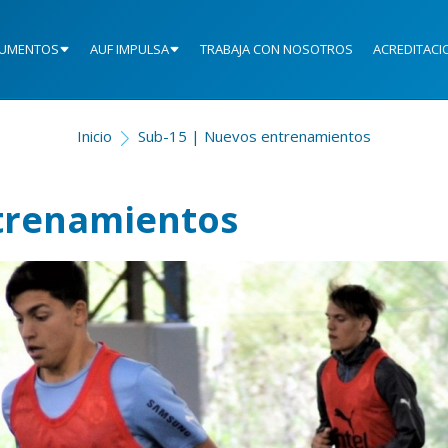
UMENTOS
AUF IMPULSA
TRABAJA CON NOSOTROS
ACREDITACI
Inicio
Sub-15 | Nuevos entrenamientos
trenamientos