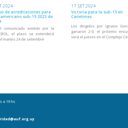
T 2024
17 SET 2024
so de acreditaciones para
Victoria para la sub-15 en
damericano sub-15 2023 de
Canelones
a
Los dirigidos por Ignacio Gon
el comunicado emitido por la
ganaron 2-0, el próximo encu
BOL, el plazo se extenderá
será el jueves en el Complejo Ce
el martes 24 de setiembre
s a 19 hs
ridad@auf.org.uy