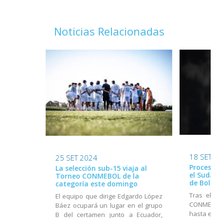
Noticias Relacionadas
18 SET 
25 SET 2024
Proceso 
La selección sub-15 viaja al
el Suda
Torneo CONMEBOL de la
de Boliv
categoría este domingo
Tras el 
El equipo que dirige Edgardo López
CONMEBOL
Báez ocupará un lugar en el grupo
hasta el 
B del certamen junto a Ecuador,