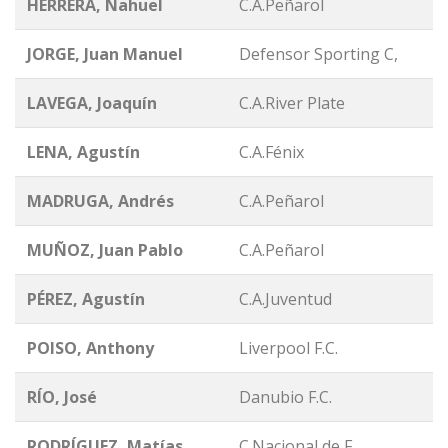
HERRERA, Nahuel
C.A.Peñarol
JORGE, Juan Manuel
Defensor Sporting C,
LAVEGA, Joaquín
C.A.River Plate
LENA, Agustín
C.A.Fénix
MADRUGA, Andrés
C.A.Peñarol
MUÑOZ, Juan Pablo
C.A.Peñarol
PÉREZ, Agustín
C.A.Juventud
POISO, Anthony
Liverpool F.C.
RÍO, José
Danubio F.C.
RODRÍGUEZ, Matías
C.Nacional de F.