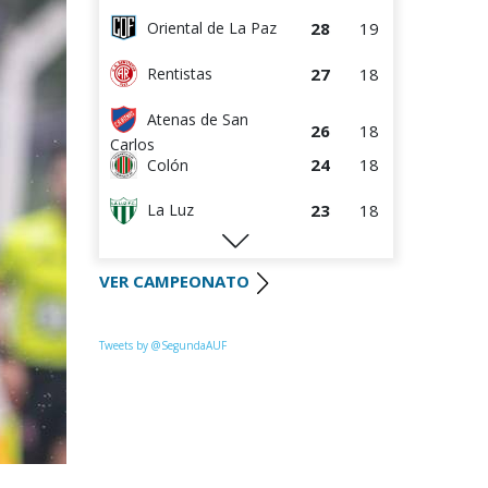
28
19
Oriental de La Paz
27
18
Rentistas
Atenas de San
26
18
Carlos
24
18
Colón
23
18
La Luz
22
18
Huracán FC
VER CAMPEONATO
22
18
River Plate
Uruguay
Tweets by @SegundaAUF
21
18
Montevideo
20
18
Paysandú FC
20
18
Tacuarembó
18
18
Miramar Misiones