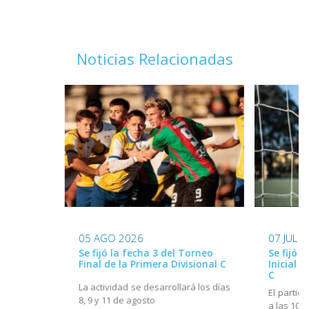
Noticias Relacionadas
05 AGO 2026
07 JUL 
Se fijó la fecha 3 del Torneo
Se fijó l
Final de la Primera Divisional C
Inicial d
C
La actividad se desarrollará los días
El partido
8, 9 y 11 de agosto
a las 10h