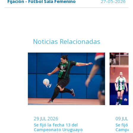
Fijación - Fútbol Sala Femenino
27-05-2026
Noticias Relacionadas
29 JUL 2026
09 JUL 
Se fijó la fecha 13 del
Se fijó l
Campeonato Uruguayo
Campeo