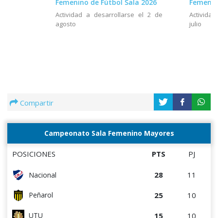
Femenino de Fútbol Sala 2026
Femenin
Actividad a desarrollarse el 2 de
Actividad
agosto
julio
Compartir
Campeonato Sala Femenino Mayores
POSICIONES
PTS
PJ
28
11
Nacional
25
10
Peñarol
15
10
UTU