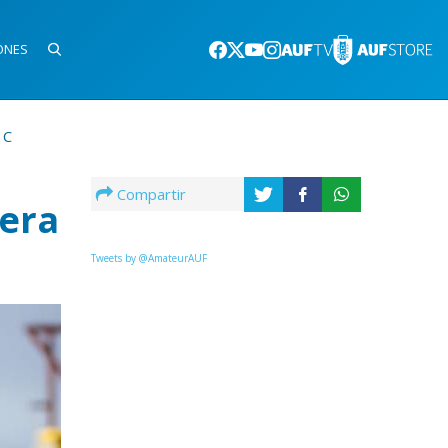
ONES
 C
Compartir
mera
Tweets by @AmateurAUF