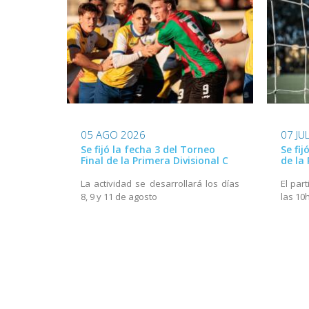
05 AGO 2026
07 JU
Se fijó la fecha 3 del Torneo
Se fij
Final de la Primera Divisional C
de la 
La actividad se desarrollará los días
El part
8, 9 y 11 de agosto
las 10