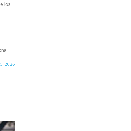
e los
cha
05-2026