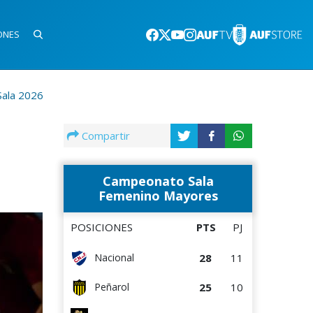
ONES
Sala 2026
Compartir
Campeonato Sala
Femenino Mayores
POSICIONES
PTS
PJ
28
11
Nacional
25
10
Peñarol