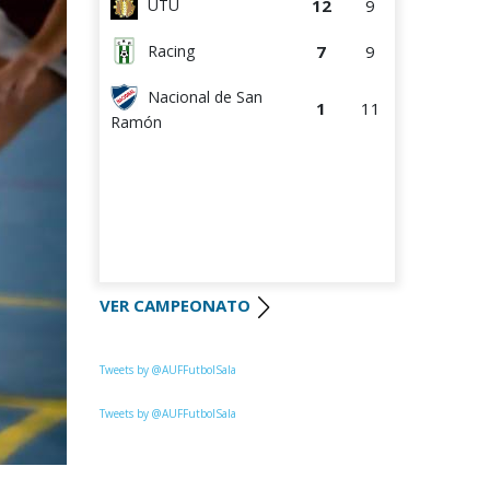
12
9
UTU
7
9
Racing
Nacional de San
1
11
Ramón
VER CAMPEONATO
Tweets by @AUFFutbolSala
Tweets by @AUFFutbolSala