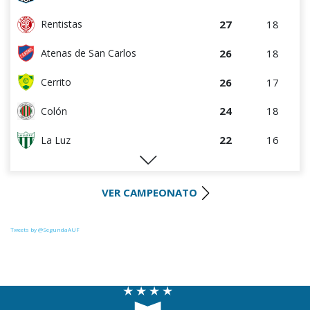
27
18
Rentistas
26
18
Atenas de San Carlos
26
17
Cerrito
24
18
Colón
22
16
La Luz
22
18
Huracán FC
VER CAMPEONATO
21
18
Uruguay Montevideo
20
18
Paysandú FC
Tweets by @SegundaAUF
20
18
Tacuarembó
18
18
Miramar Misiones