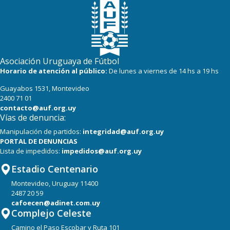
18
16
River Plate
Asociación Uruguaya de Fútbol
Horario de atención al público:
De lunes a viernes de 14 hs a 19 hs
Guayabos 1531, Montevideo
2400 71 01
contacto@auf.org.uy
Vías de denuncia:
Manipulación de partidos:
integridad@auf.org.uy
PORTAL DE DENUNCIAS
Lista de impedidos:
impedidos@auf.org.uy
Estadio Centenario
Montevideo, Uruguay 11400
2487 20 59
cafoecen@adinet.com.uy
Complejo Celeste
Camino el Paso Escobar y Ruta 101