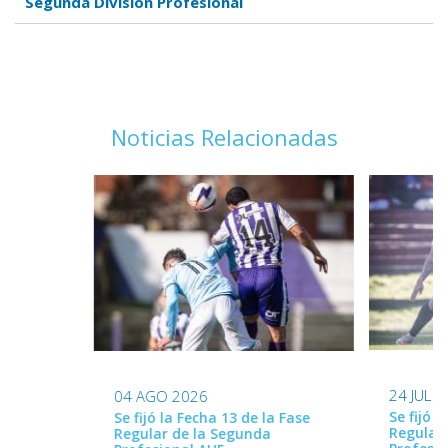
Segunda División Profesional
Noticias Relacionadas
24 JUL 
04 AGO 2026
Se fijó l
Se fijó la Fecha 13 de la Fase
Regular
Regular de la Segunda