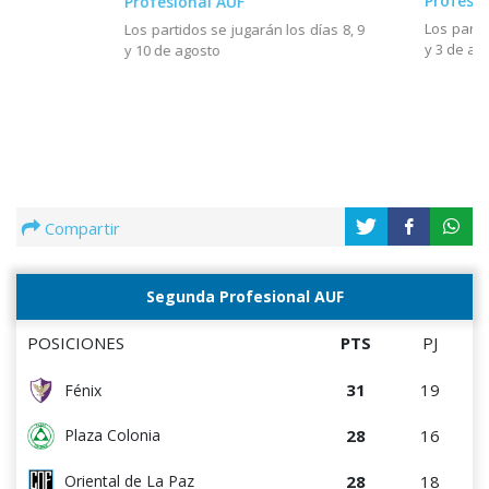
Profesio
Profesional AUF
Los parti
Los partidos se jugarán los días 8, 9
y 3 de ag
y 10 de agosto
Compartir
Segunda Profesional AUF
POSICIONES
PTS
PJ
31
19
Fénix
28
16
Plaza Colonia
28
18
Oriental de La Paz