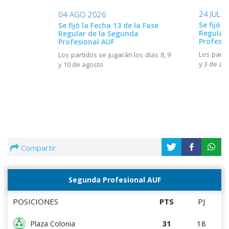
24 JUL 
04 AGO 2026
Se fijó l
Se fijó la Fecha 13 de la Fase
Regular
Regular de la Segunda
Profesio
Profesional AUF
Los parti
Los partidos se jugarán los días 8, 9
y 3 de ag
y 10 de agosto
Compartir
Segunda Profesional AUF
POSICIONES
PTS
PJ
31
18
Plaza Colonia