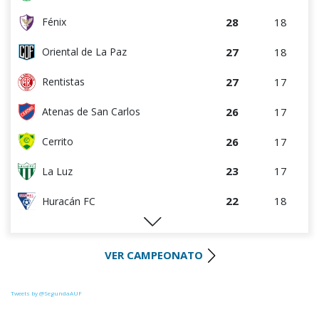
28
18
Fénix
27
18
Oriental de La Paz
27
17
Rentistas
26
17
Atenas de San Carlos
26
17
Cerrito
23
17
La Luz
22
18
Huracán FC
22
17
River Plate
VER CAMPEONATO
21
17
Uruguay Montevideo
21
17
Colón
Tweets by @SegundaAUF