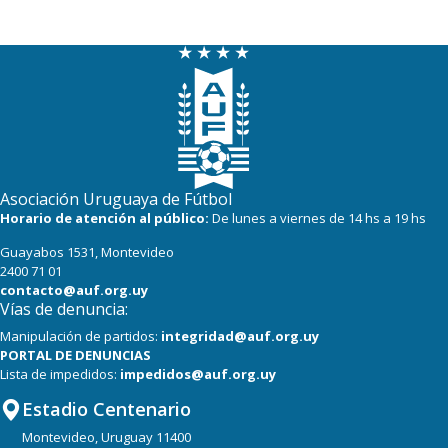
17
17
Paysandú FC
17
17
Miramar Misiones
17
17
Tacuarembó
Asociación Uruguaya de Fútbol
Horario de atención al público:
De lunes a viernes de 14 hs a 19 hs
Guayabos 1531, Montevideo
2400 71 01
contacto@auf.org.uy
Vías de denuncia:
Manipulación de partidos:
integridad@auf.org.uy
PORTAL DE DENUNCIAS
Lista de impedidos:
impedidos@auf.org.uy
Estadio Centenario
Montevideo, Uruguay 11400