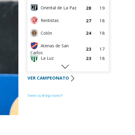
28
19
Oriental de La Paz
27
18
Rentistas
24
18
Colón
Atenas de San
23
17
Carlos
23
18
La Luz
22
18
Huracán FC
VER CAMPEONATO
22
18
River Plate
Uruguay
Tweets by @SegundaAUF
21
18
Montevideo
20
18
Paysandú FC
20
18
Tacuarembó
18
18
Miramar Misiones