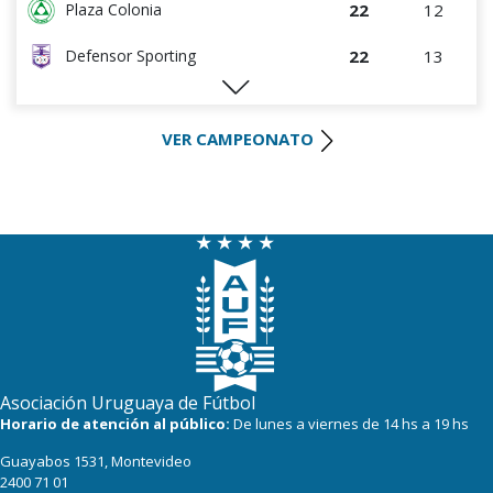
22
12
Plaza Colonia
22
13
Defensor Sporting
22
13
S.J. Albion
VER CAMPEONATO
19
12
Wanderers
16
14
Danubio
14
12
Boston River
9
12
Juventud
8
13
(FF) DEPORTIVO LSM
6
13
Racing
Asociación Uruguaya de Fútbol
3
13
Horario de atención al público:
De lunes a viernes de 14 hs a 19 hs
Progreso
Guayabos 1531, Montevideo
3
12
Canadian
2400 71 01