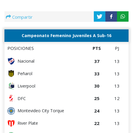
Compartir
Campeonato Femenino Juveniles A Sub-16
POSICIONES
PTS
PJ
37
13
Nacional
33
13
Peñarol
30
13
Liverpool
25
12
DFC
24
13
Montevideo City Torque
22
13
River Plate